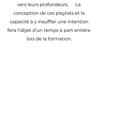
vers leurs profondeurs. La
conception de ces playlists et la
capacité à y insuffler une intention
fera l’objet d’un temps à part entière
lors de la formation.
La pratique du storytelling est
également centrale dans l’approche
d’Inga. Une invitation pour les
respirants à cheminer vers une
situation, un objet ou une intention
précise. L’état de conscience
modifié offert par la pratique
respiratoire permet un travail en lien
direct avec l’inconscient pour y
dénouer, suggérer et parfois