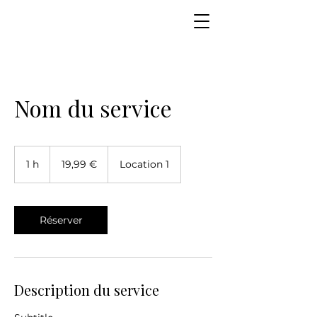
Nom du service
19,99
euros
1 h
1
19,99 €
Location 1
Réserver
Description du service